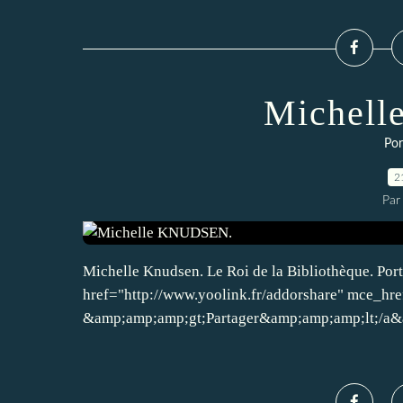
Michel
Por
2
Par
Michelle Knudsen. Le Roi de la Bibliothèque. Port
href="http://www.yoolink.fr/addorshare" mce_hre
&amp;amp;amp;gt;Partager&amp;amp;amp;lt;/a&a