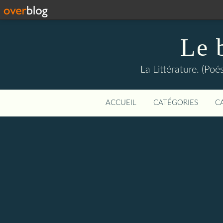
Le 
La Littérature. (Poé
ACCUEIL
CATÉGORIES
C