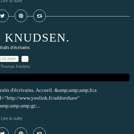
Lire la suite
le KNUDSEN.
traits d'écrivains
1.05.2009
…
 Thomas Frédéric
raits d'écrivains. Accueil. &amp;amp;amp;lt;a
f="http://www.yoolink.fr/addorshare"
mp;amp;amp;gt;...
Lire la suite