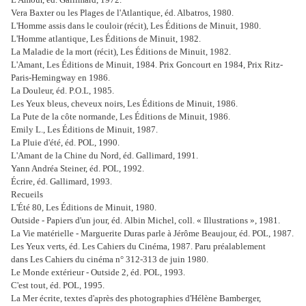
Vera Baxter ou les Plages de l'Atlantique, éd. Albatros, 1980.
L'Homme assis dans le couloir (récit), Les Éditions de Minuit, 1980.
L'Homme atlantique, Les Éditions de Minuit, 1982.
La Maladie de la mort (récit), Les Éditions de Minuit, 1982.
L'Amant, Les Éditions de Minuit, 1984. Prix Goncourt en 1984, Prix Ritz-
Paris-Hemingway en 1986.
La Douleur, éd. P.O.L, 1985.
Les Yeux bleus, cheveux noirs, Les Éditions de Minuit, 1986.
La Pute de la côte normande, Les Éditions de Minuit, 1986.
Emily L., Les Éditions de Minuit, 1987.
La Pluie d'été, éd. POL, 1990.
L'Amant de la Chine du Nord, éd. Gallimard, 1991.
Yann Andréa Steiner, éd. POL, 1992.
Écrire, éd. Gallimard, 1993.
Recueils
L'Été 80, Les Éditions de Minuit, 1980.
Outside - Papiers d'un jour, éd. Albin Michel, coll. « Illustrations », 1981.
La Vie matérielle - Marguerite Duras parle à Jérôme Beaujour, éd. POL, 1987.
Les Yeux verts, éd. Les Cahiers du Cinéma, 1987. Paru préalablement
dans Les Cahiers du cinéma n° 312-313 de juin 1980.
Le Monde extérieur - Outside 2, éd. POL, 1993.
C'est tout, éd. POL, 1995.
La Mer écrite, textes d'après des photographies d'Hélène Bamberger,