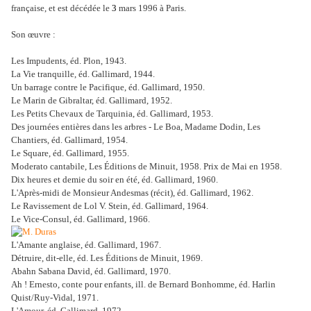
française, et est décédée le
3
mars 1996
à Paris.
Son œuvre :
Les Impudents, éd. Plon, 1943.
La Vie tranquille, éd. Gallimard, 1944.
Un barrage contre le Pacifique, éd. Gallimard, 1950.
Le Marin de Gibraltar, éd. Gallimard, 1952.
Les Petits Chevaux de Tarquinia, éd. Gallimard, 1953.
Des journées entières dans les arbres - Le Boa, Madame Dodin, Les
Chantiers, éd. Gallimard, 1954.
Le Square, éd. Gallimard, 1955.
Moderato cantabile, Les Éditions de Minuit, 1958. Prix de Mai en 1958.
Dix heures et demie du soir en été, éd. Gallimard, 1960.
L'Après-midi de Monsieur Andesmas (récit), éd. Gallimard, 1962.
Le Ravissement de Lol V. Stein, éd. Gallimard, 1964.
Le Vice-Consul, éd. Gallimard, 1966.
L'Amante anglaise, éd. Gallimard, 1967.
Détruire, dit-elle, éd. Les Éditions de Minuit, 1969.
Abahn Sabana David, éd. Gallimard, 1970.
Ah ! Ernesto, conte pour enfants, ill. de Bernard Bonhomme, éd. Harlin
Quist/Ruy-Vidal, 1971.
L'Amour, éd. Gallimard, 1972.