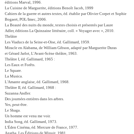
éditions Marval, 1996.
La Cuisine de Marguerite, éditions Benoît Jacob, 1999
Cahiers de la guerre et autres textes, éd. établie par Olivier Corpet et Sophie
Bogaert, POL/Imec, 2006.
La Beauté des nuits du monde, textes choisis et présentés par Laure
Adler, éditions La Quinzaine littéraire, coll. « Voyager avec », 2010.
Théâtre
Les Viaducs de la Seine-et-Oise, éd. Gallimard, 1959.
Miracle en Alabama, de William Gibson, adapté par Marguerite Duras
et Gérard Jarlot, L'Avant-Scène théâtre, 1963.
Théâtre I, éd. Gallimard, 1965 :
Les Eaux et Forêts.
Le Square.
La Musica.
L'Amante anglaise, éd. Gallimard, 1968.
Théâtre II, éd. Gallimard, 1968 :
Suzanna Andler.
Des journées entières dans les arbres.
Yes, peut-être.
Le Shaga.
Un homme est venu me voir.
India Song, éd. Gallimard, 1973.
L'Éden Cinéma, éd. Mercure de France, 1977.
Agatha, Les Éditions de Minuit, 1981.