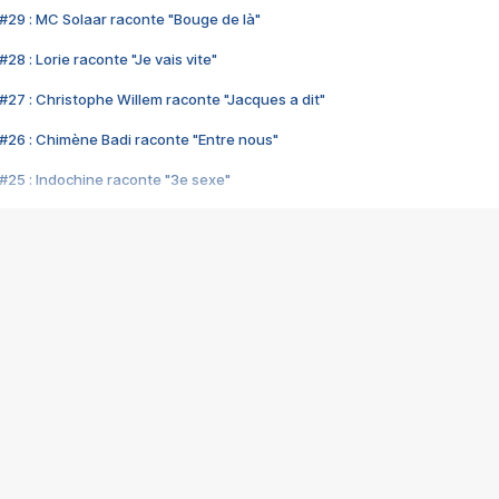
#29 : MC Solaar raconte "Bouge de là"
28 : Lorie raconte "Je vais vite"
#27 : Christophe Willem raconte "Jacques a dit"
#26 : Chimène Badi raconte "Entre nous"
#25 : Indochine raconte "3e sexe"
#24 : Zaho raconte "C'est chelou"
#23 : Patrick Bruel raconte "Au café des délices"
#22 : Kyo raconte "Le chemin"
#21 : Nolwenn Leroy raconte "Cassé"
#20 : Patrick Hernandez raconte "Born to be alive"
#19 : Lorie raconte "Près de moi"
#18 : Michael Jones raconte "A nos actes manqués" (avec Jean-Jacque